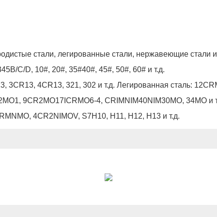
одистые стали, легированные стали, нержавеющие стали и 
B/C/D, 10#, 20#, 35#40#, 45#, 50#, 60# и т.д.
3, 3CR13, 4CR13, 321, 302 и т.д. Легированная сталь:
R2MO1, 9CR2MO17ICRMO6-4, CRIMNIM40NIM30MO, 34MO и т
MNMO, 4CR2NIMOV, S7H10, H11, H12, H13 и т.д.