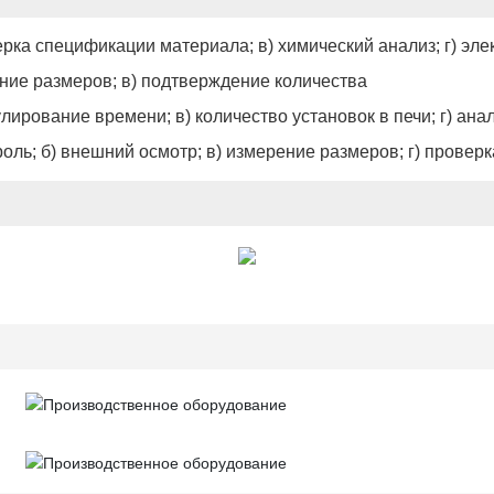
верка спецификации материала; в) химический анализ; г) э
рение размеров; в) подтверждение количества
улирование времени; в) количество установок в печи; г) ана
роль; б) внешний осмотр; в) измерение размеров; г) провер