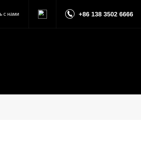
+86 138 3502 6666
ь с нами
процесса
ие