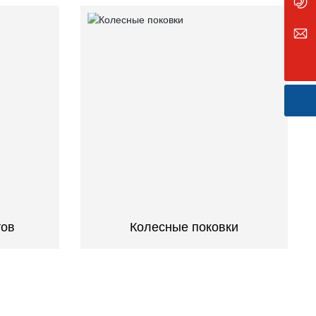
+86 138 3502 6666
sxzb_feng@163.com
тов
Колесные поковки