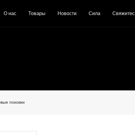
О нас
Товары
Новости
Сила
Свяжитес
Профиль компании
Новости компании
Последовательность 
Контакт
Квалификация
Новости индустрии
Фабрика
Сообщен
Культура
Оборудование
Видеоцентр
овые поковки